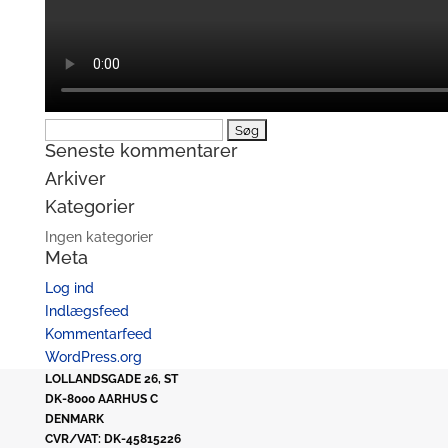
Søg
Seneste kommentarer
efter:
Arkiver
Kategorier
Ingen kategorier
Meta
Log ind
Indlægsfeed
Kommentarfeed
WordPress.org
LOLLANDSGADE 26, ST
DK-8000 AARHUS C
DENMARK
CVR/VAT: DK-45815226