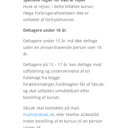
Husk at rejser, i dette tilfælde kurser,
ifølge Forbrugeraftaleloven ikke er
omfattet af fortrydelsesret.
Deltagere under 18 år.
Deltagere under 15 år, må ikke deltage
uden en ansvarshavende person over 18
år.
Deltagere på 15 – 17 år, kan deltage mod
udfyldning og underskrivelse af en
fuldmagt fra begge
forældre/værger.Fuldmagten fås af SkiLab,
og skal udfyldes umiddelbart efter
bestilling af kurset.
SkiLab skal kontaktes på mail,
mads@skilab.dk
, eller telefon 42464260
inden bestilling af et kursus til en person
under 18.