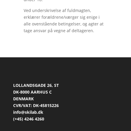
Ved underskrivelse af fuldmagten,
erklærer forældrene/værger sig enige i
alle ovenstående betingelser, og agter at
tage ansvar på vegne af deltageren.
LOLLANDSGADE 26, ST
DK-8000 AARHUS C
DENMARK
CVR/VAT: DK-45815226
info@skilab.dk
(+45) 4246 4260