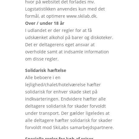
hvor på websitet det forlades mv.
Logstatistikken anvendes kun med det
formål, at optimere www.skilab.dk.
Over / under 18 år
I udlandet er der regler for at få
udskænket alkohol på barer og diskoteker.
Det er deltagerens eget ansvar at
overholde samt at indsamle information
om disse regler.
Solidarisk hæftelse
Alle beboere i en
lejlighed/chalet/hotelværelse hæfter
solidarisk for enhver skade sket på
indkvarteringen. Endvidere hæfter alle
deltagere solidarisk for skader forvoldt
under transport. Der gælder ligeledes at
alle deltagere hæfter solidarisk for skader
forvoldt mod SkiLabs samarbejdspartnere.
Specielle regler for køb af rejser