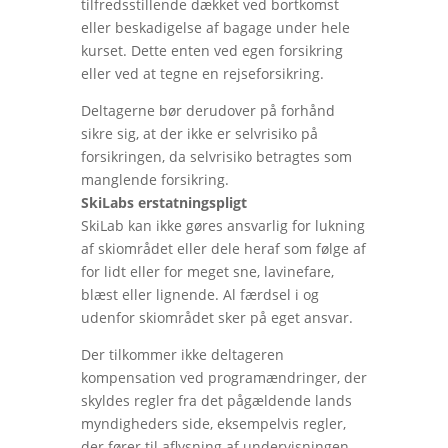
tilfredsstillende dækket ved bortkomst
eller beskadigelse af bagage under hele
kurset. Dette enten ved egen forsikring
eller ved at tegne en rejseforsikring.
Deltagerne bør derudover på forhånd
sikre sig, at der ikke er selvrisiko på
forsikringen, da selvrisiko betragtes som
manglende forsikring.
SkiLabs erstatningspligt
SkiLab kan ikke gøres ansvarlig for lukning
af skiområdet eller dele heraf som følge af
for lidt eller for meget sne, lavinefare,
blæst eller lignende. Al færdsel i og
udenfor skiområdet sker på eget ansvar.
Der tilkommer ikke deltageren
kompensation ved programændringer, der
skyldes regler fra det pågældende lands
myndigheders side, eksempelvis regler,
der fører til aflysning af undervisningen.