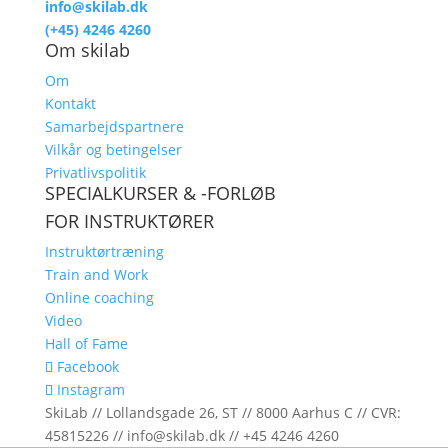
info@skilab.dk
(+45) 4246 4260
Om skilab
Om
Kontakt
Samarbejdspartnere
Vilkår og betingelser
Privatlivspolitik
SPECIALKURSER & -FORLØB
FOR INSTRUKTØRER
Instruktørtræning
Train and Work
Online coaching
Video
Hall of Fame
Facebook
Instagram
SkiLab // Lollandsgade 26, ST // 8000 Aarhus C // CVR:
45815226 // info@skilab.dk // +45 4246 4260