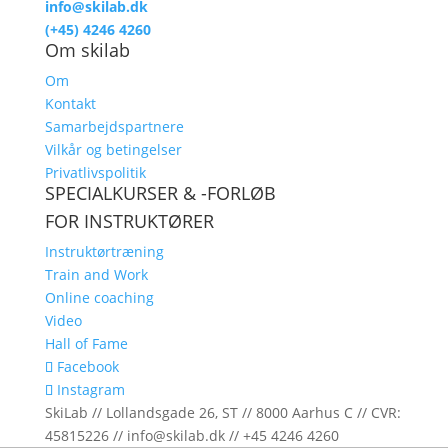
info@skilab.dk
(+45) 4246 4260
Om skilab
Om
Kontakt
Samarbejdspartnere
Vilkår og betingelser
Privatlivspolitik
SPECIALKURSER & -FORLØB
FOR INSTRUKTØRER
Instruktørtræning
Train and Work
Online coaching
Video
Hall of Fame
Facebook
Instagram
SkiLab // Lollandsgade 26, ST // 8000 Aarhus C // CVR:
45815226 // info@skilab.dk // +45 4246 4260