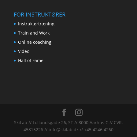
FOR INSTRUKTØRER
Instruktørtræning
Train and Work
Online coaching
Video
Hall of Fame
SkiLab // Lollandsgade 26, ST // 8000 Aarhus C // CVR:
45815226 // info@skilab.dk // +45 4246 4260