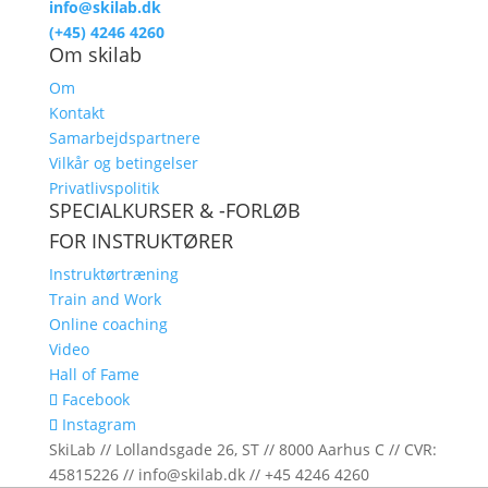
info@skilab.dk
(+45) 4246 4260
Om skilab
Om
Kontakt
Samarbejdspartnere
Vilkår og betingelser
Privatlivspolitik
SPECIALKURSER & -FORLØB
FOR INSTRUKTØRER
Instruktørtræning
Train and Work
Online coaching
Video
Hall of Fame
Facebook
Instagram
SkiLab // Lollandsgade 26, ST // 8000 Aarhus C // CVR:
45815226 // info@skilab.dk // +45 4246 4260