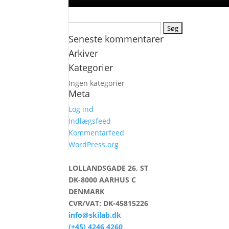
Søg
Seneste kommentarer
efter:
Arkiver
Kategorier
Ingen kategorier
Meta
Log ind
Indlægsfeed
Kommentarfeed
WordPress.org
LOLLANDSGADE 26, ST
DK-8000 AARHUS C
DENMARK
CVR/VAT: DK-45815226
info@skilab.dk
(+45) 4246 4260