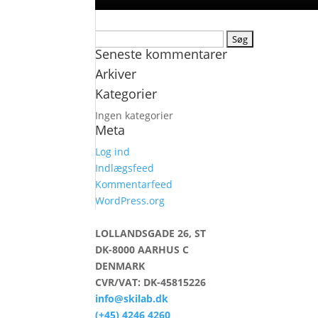
Søg
Seneste kommentarer
efter:
Arkiver
Kategorier
Ingen kategorier
Meta
Log ind
Indlægsfeed
Kommentarfeed
WordPress.org
LOLLANDSGADE 26, ST
DK-8000 AARHUS C
DENMARK
CVR/VAT: DK-45815226
info@skilab.dk
(+45) 4246 4260