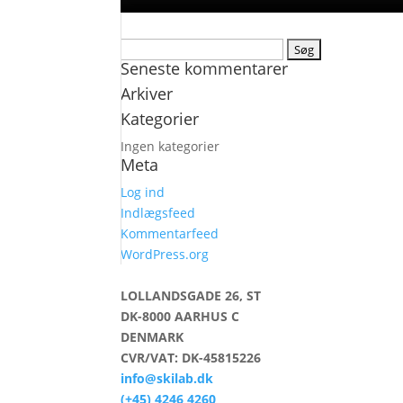
Søg
Seneste kommentarer
efter:
Arkiver
Kategorier
Ingen kategorier
Meta
Log ind
Indlægsfeed
Kommentarfeed
WordPress.org
LOLLANDSGADE 26, ST
DK-8000 AARHUS C
DENMARK
CVR/VAT: DK-45815226
info@skilab.dk
(+45) 4246 4260