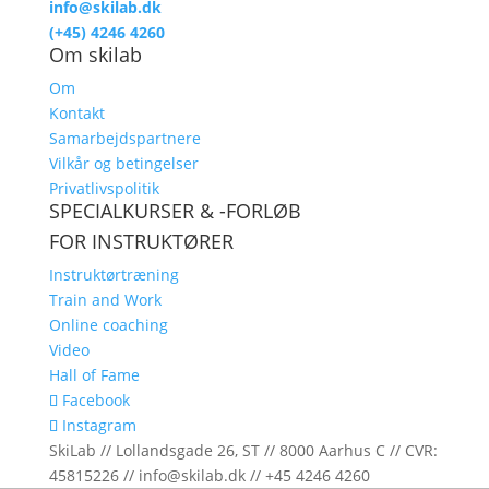
info@skilab.dk
(+45) 4246 4260
Om skilab
Om
Kontakt
Samarbejdspartnere
Vilkår og betingelser
Privatlivspolitik
SPECIALKURSER & -FORLØB
FOR INSTRUKTØRER
Instruktørtræning
Train and Work
Online coaching
Video
Hall of Fame
Facebook
Instagram
SkiLab // Lollandsgade 26, ST // 8000 Aarhus C // CVR:
45815226 // info@skilab.dk // +45 4246 4260