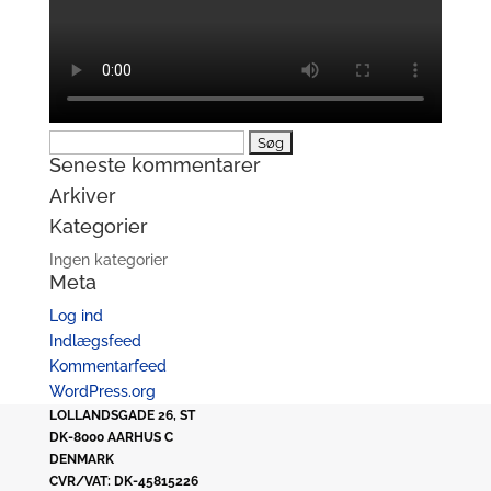
Søg
Seneste kommentarer
efter:
Arkiver
Kategorier
Ingen kategorier
Meta
Log ind
Indlægsfeed
Kommentarfeed
WordPress.org
LOLLANDSGADE 26, ST
DK-8000 AARHUS C
DENMARK
CVR/VAT: DK-45815226