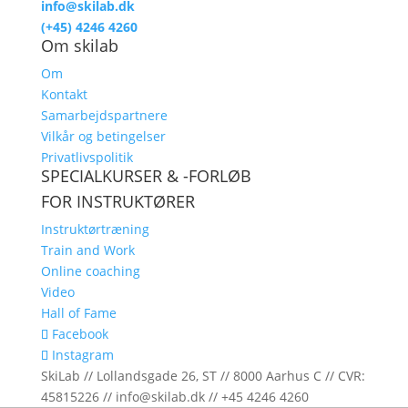
info@skilab.dk
(+45) 4246 4260
Om skilab
Om
Kontakt
Samarbejdspartnere
Vilkår og betingelser
Privatlivspolitik
SPECIALKURSER & -FORLØB
FOR INSTRUKTØRER
Instruktørtræning
Train and Work
Online coaching
Video
Hall of Fame
Facebook
Instagram
SkiLab // Lollandsgade 26, ST // 8000 Aarhus C // CVR:
45815226 // info@skilab.dk // +45 4246 4260