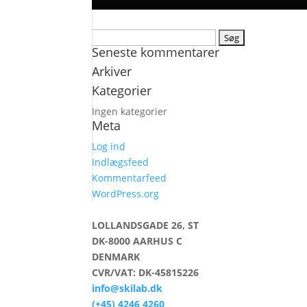
Søg
Seneste kommentarer
efter:
Arkiver
Kategorier
Ingen kategorier
Meta
Log ind
Indlægsfeed
Kommentarfeed
WordPress.org
LOLLANDSGADE 26, ST
DK-8000 AARHUS C
DENMARK
CVR/VAT: DK-45815226
info@skilab.dk
(+45) 4246 4260