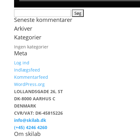
Søg
Seneste kommentarer
efter:
Arkiver
Kategorier
Ingen kategorier
Meta
Log ind
Indlægsfeed
Kommentarfeed
WordPress.org
LOLLANDSGADE 26, ST
DK-8000 AARHUS C
DENMARK
CVR/VAT: DK-45815226
info@skilab.dk
(+45) 4246 4260
Om skilab