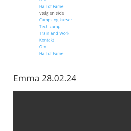
Hall of Fame
Vælg en side
Camps og kurser
Tech camp
Train and Work
Kontakt
Om
Hall of Fame
Emma 28.02.24