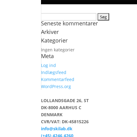
Søg
Seneste kommentarer
efter:
Arkiver
Kategorier
Ingen kategorier
Meta
Log ind
Indlægsfeed
Kommentarfeed
WordPress.org
LOLLANDSGADE 26, ST
DK-8000 AARHUS C
DENMARK
CVR/VAT: DK-45815226
info@skilab.dk
(+45) 4246 4260