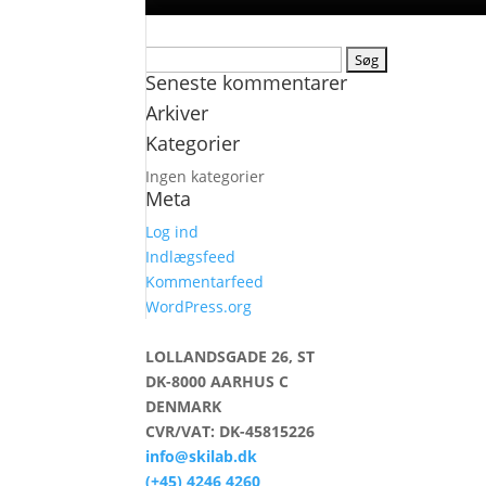
Søg
Seneste kommentarer
efter:
Arkiver
Kategorier
Ingen kategorier
Meta
Log ind
Indlægsfeed
Kommentarfeed
WordPress.org
LOLLANDSGADE 26, ST
DK-8000 AARHUS C
DENMARK
CVR/VAT: DK-45815226
info@skilab.dk
(+45) 4246 4260