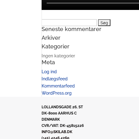
Søg
Seneste kommentarer
efter:
Arkiver
Kategorier
Ingen kategorier
Meta
Log ind
Indlægsfeed
Kommentarfeed
WordPress.org
LOLLANDSGADE 26, ST
DK-8000 AARHUS C
DENMARK
CVR/VAT: DK-45815226
INFO@SKILAB.DK
(+45) 4246 4260