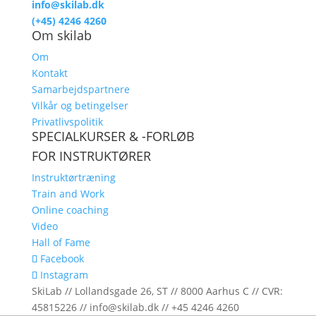
info@skilab.dk
(+45) 4246 4260
Om skilab
Om
Kontakt
Samarbejdspartnere
Vilkår og betingelser
Privatlivspolitik
SPECIALKURSER & -FORLØB
FOR INSTRUKTØRER
Instruktørtræning
Train and Work
Online coaching
Video
Hall of Fame
Facebook
Instagram
SkiLab // Lollandsgade 26, ST // 8000 Aarhus C // CVR:
45815226 // info@skilab.dk // +45 4246 4260