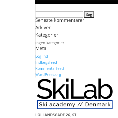
Søg
Seneste kommentarer
efter:
Arkiver
Kategorier
Ingen kategorier
Meta
Log ind
Indlægsfeed
Kommentarfeed
WordPress.org
LOLLANDSGADE 26, ST