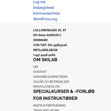
Log ind
Indlægsfeed
Kommentarfeed
WordPress.org
LOLLANDSGADE 26, ST
DK-8000 AARHUS C
DENMARK
CVR/VAT: DK-45815226
INFO@SKILAB.DK
(+45) 4246 4260
OM SKILAB
OM
KONTAKT
SAMARBEJDSPARTNERE
VILKÅR OG BETINGELSER
PRIVATLIVSPOLITIK
SPECIALKURSER & -FORLØB
FOR INSTRUKTØRER
INSTRUKTØRTRÆNING
TRAIN AND WORK