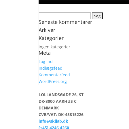
Søg
Seneste kommentarer
efter:
Arkiver
Kategorier
Ingen kategorier
Meta
Log ind
Indlægsfeed
Kommentarfeed
WordPress.org
LOLLANDSGADE 26, ST
DK-8000 AARHUS C
DENMARK
CVR/VAT: DK-45815226
info@skilab.dk
(+45) 4246 4260