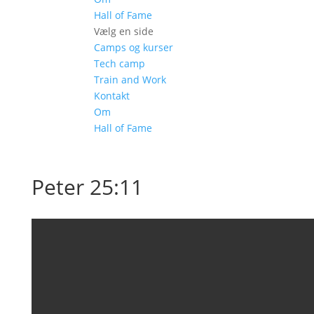
Hall of Fame
Vælg en side
Camps og kurser
Tech camp
Train and Work
Kontakt
Om
Hall of Fame
Peter 25:11