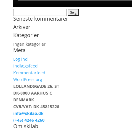
Søg
Seneste kommentarer
efter:
Arkiver
Kategorier
Ingen kategorier
Meta
Log ind
Indlægsfeed
Kommentarfeed
WordPress.org
LOLLANDSGADE 26, ST
DK-8000 AARHUS C
DENMARK
CVR/VAT: DK-45815226
info@skilab.dk
(+45) 4246 4260
Om skilab