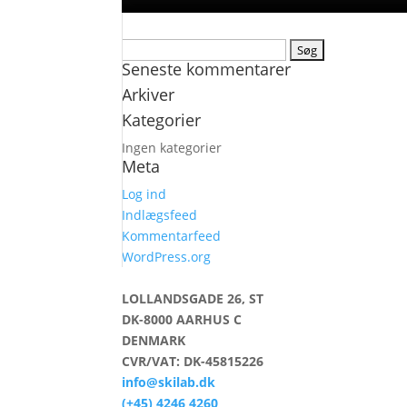
Søg
Seneste kommentarer
efter:
Arkiver
Kategorier
Ingen kategorier
Meta
Log ind
Indlægsfeed
Kommentarfeed
WordPress.org
LOLLANDSGADE 26, ST
DK-8000 AARHUS C
DENMARK
CVR/VAT: DK-45815226
info@skilab.dk
(+45) 4246 4260