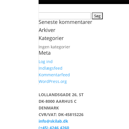
Søg
Seneste kommentarer
efter:
Arkiver
Kategorier
Ingen kategorier
Meta
Log ind
Indlægsfeed
Kommentarfeed
WordPress.org
LOLLANDSGADE 26, ST
DK-8000 AARHUS C
DENMARK
CVR/VAT: DK-45815226
info@skilab.dk
(+45) 4246 4260