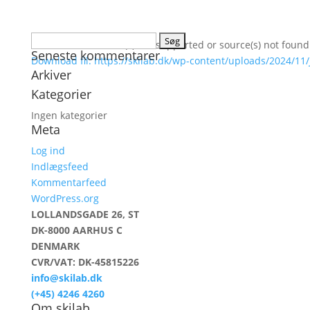
Søg
Media error: Format(s) not supported or source(s) not found
Seneste kommentarer
efter:
Download fil: https://skilab.dk/wp-content/uploads/2024/1
Arkiver
Kategorier
00:00
Ingen kategorier
Meta
Log ind
Indlægsfeed
Kommentarfeed
WordPress.org
LOLLANDSGADE 26, ST
DK-8000 AARHUS C
DENMARK
CVR/VAT: DK-45815226
info@skilab.dk
(+45) 4246 4260
Om skilab