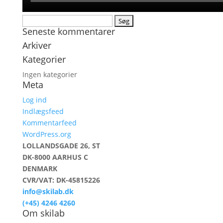
Søg
Seneste kommentarer
efter:
Arkiver
Kategorier
Ingen kategorier
Meta
Log ind
Indlægsfeed
Kommentarfeed
WordPress.org
LOLLANDSGADE 26, ST
DK-8000 AARHUS C
DENMARK
CVR/VAT: DK-45815226
info@skilab.dk
(+45) 4246 4260
Om skilab