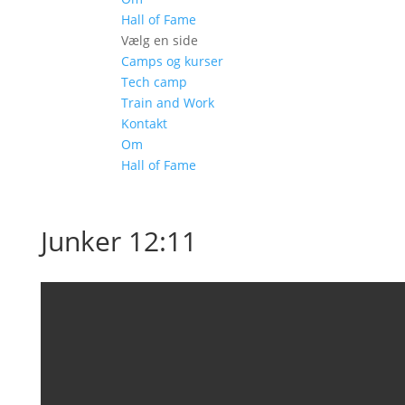
Hall of Fame
Vælg en side
Camps og kurser
Tech camp
Train and Work
Kontakt
Om
Hall of Fame
Junker 12:11