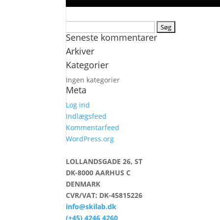
Søg
Seneste kommentarer
efter:
Arkiver
Kategorier
Ingen kategorier
Meta
Log ind
Indlægsfeed
Kommentarfeed
WordPress.org
LOLLANDSGADE 26, ST
DK-8000 AARHUS C
DENMARK
CVR/VAT: DK-45815226
info@skilab.dk
(+45) 4246 4260