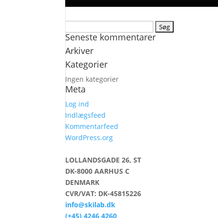
Søg
Seneste kommentarer
efter:
Arkiver
Kategorier
Ingen kategorier
Meta
Log ind
Indlægsfeed
Kommentarfeed
WordPress.org
LOLLANDSGADE 26, ST
DK-8000 AARHUS C
DENMARK
CVR/VAT: DK-45815226
info@skilab.dk
(+45) 4246 4260