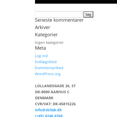
Søg
Seneste kommentarer
efter:
Arkiver
Kategorier
Ingen kategorier
Meta
Log ind
Indlægsfeed
Kommentarfeed
WordPress.org
LOLLANDSGADE 26, ST
DK-8000 AARHUS C
DENMARK
CVR/VAT: DK-45815226
info@skilab.dk
(+45) 4246 4260