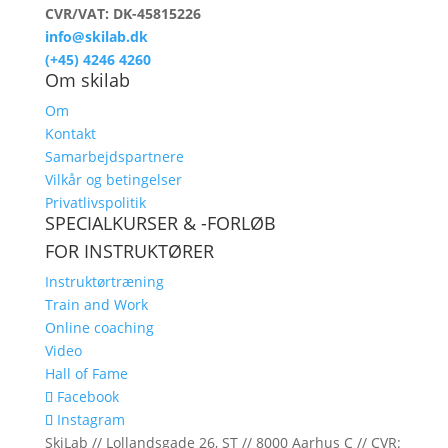
CVR/VAT: DK-45815226
info@skilab.dk
(+45) 4246 4260
Om skilab
Om
Kontakt
Samarbejdspartnere
Vilkår og betingelser
Privatlivspolitik
SPECIALKURSER & -FORLØB
FOR INSTRUKTØRER
Instruktørtræning
Train and Work
Online coaching
Video
Hall of Fame
Facebook
Instagram
SkiLab // Lollandsgade 26, ST // 8000 Aarhus C // CVR: