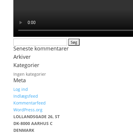
Søg
Seneste kommentarer
efter:
Arkiver
Kategorier
Ingen kategorier
Meta
Log ind
Indlægsfeed
Kommentarfeed
WordPress.org
LOLLANDSGADE 26, ST
DK-8000 AARHUS C
DENMARK