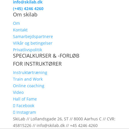
info@skilab.dk
(+45) 4246 4260
Om skilab
Om
Kontakt
Samarbejdspartnere
Vilkår og betingelser
Privatlivspolitik
SPECIALKURSER & -FORLØB
FOR INSTRUKTØRER
Instruktørtræning
Train and Work
Online coaching
Video
Hall of Fame
Facebook
Instagram
SkiLab // Lollandsgade 26, ST // 8000 Aarhus C // CVR:
45815226 // info@skilab.dk // +45 4246 4260