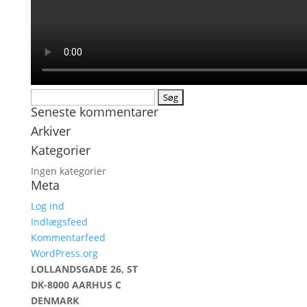
Søg
Seneste kommentarer
efter:
Arkiver
Kategorier
Ingen kategorier
Meta
Log ind
Indlægsfeed
Kommentarfeed
WordPress.org
LOLLANDSGADE 26, ST
DK-8000 AARHUS C
DENMARK