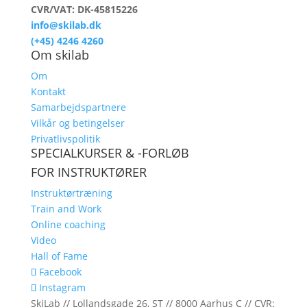
CVR/VAT: DK-45815226
info@skilab.dk
(+45) 4246 4260
Om skilab
Om
Kontakt
Samarbejdspartnere
Vilkår og betingelser
Privatlivspolitik
SPECIALKURSER & -FORLØB
FOR INSTRUKTØRER
Instruktørtræning
Train and Work
Online coaching
Video
Hall of Fame
Facebook
Instagram
SkiLab // Lollandsgade 26, ST // 8000 Aarhus C // CVR: