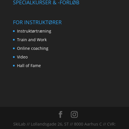
SPECIALKURSER & -FORLØB
FOR INSTRUKTØRER
Instruktørtræning
Train and Work
Online coaching
Video
Hall of Fame
SkiLab // Lollandsgade 26, ST // 8000 Aarhus C // CVR: