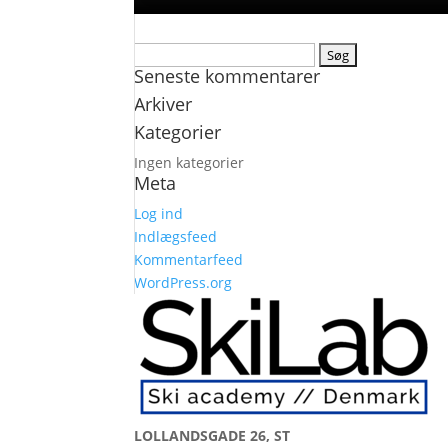
Søg
Seneste kommentarer
efter:
Arkiver
Kategorier
Ingen kategorier
Meta
Log ind
Indlægsfeed
Kommentarfeed
WordPress.org
LOLLANDSGADE 26, ST