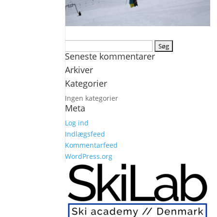
Søg
Seneste kommentarer
efter:
Arkiver
Kategorier
Ingen kategorier
Meta
Log ind
Indlægsfeed
Kommentarfeed
WordPress.org