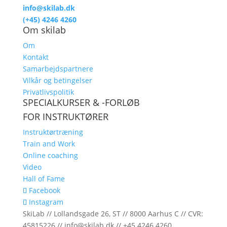
info@skilab.dk
(+45) 4246 4260
Om skilab
Om
Kontakt
Samarbejdspartnere
Vilkår og betingelser
Privatlivspolitik
SPECIALKURSER & -FORLØB
FOR INSTRUKTØRER
Instruktørtræning
Train and Work
Online coaching
Video
Hall of Fame
Facebook
Instagram
SkiLab // Lollandsgade 26, ST // 8000 Aarhus C // CVR:
45815226 // info@skilab.dk // +45 4246 4260