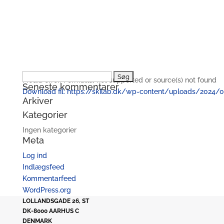
Søg
Media error: Format(s) not supported or source(s) not found
Seneste kommentarer
efter:
Download fil: https://skilab.dk/wp-content/uploads/2024/0
Arkiver
Kategorier
00:00
Ingen kategorier
Meta
Log ind
Indlægsfeed
Kommentarfeed
WordPress.org
LOLLANDSGADE 26, ST
DK-8000 AARHUS C
DENMARK