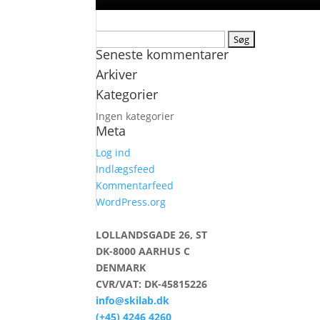
Søg
Seneste kommentarer
efter:
Arkiver
Kategorier
Ingen kategorier
Meta
Log ind
Indlægsfeed
Kommentarfeed
WordPress.org
LOLLANDSGADE 26, ST
DK-8000 AARHUS C
DENMARK
CVR/VAT: DK-45815226
info@skilab.dk
(+45) 4246 4260