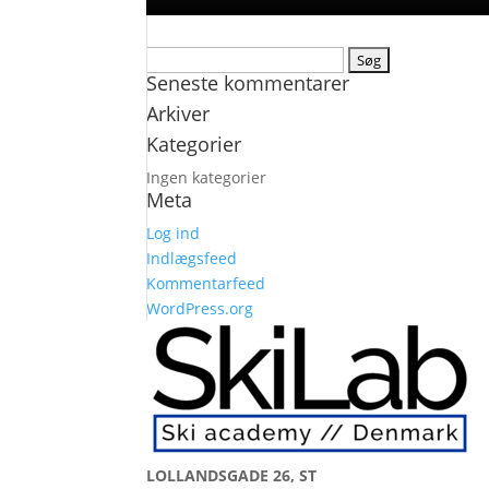
Søg
Seneste kommentarer
efter:
Arkiver
Kategorier
Ingen kategorier
Meta
Log ind
Indlægsfeed
Kommentarfeed
WordPress.org
LOLLANDSGADE 26, ST