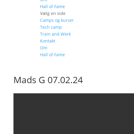
Hall of Fame
Vælg en side
Camps og kurser
Tech camp
Train and Work
Kontakt
Om
Hall of Fame
Mads G 07.02.24