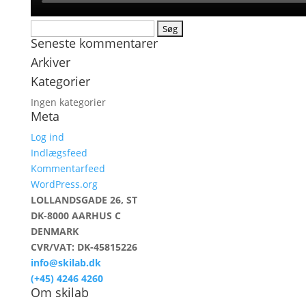
Søg
Seneste kommentarer
efter:
Arkiver
Kategorier
Ingen kategorier
Meta
Log ind
Indlægsfeed
Kommentarfeed
WordPress.org
LOLLANDSGADE 26, ST
DK-8000 AARHUS C
DENMARK
CVR/VAT: DK-45815226
info@skilab.dk
(+45) 4246 4260
Om skilab