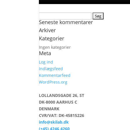
Søg
Seneste kommentarer
efter:
Arkiver
Kategorier
Ingen kategorier
Meta
Log ind
Indlægsfeed
Kommentarfeed
WordPress.org
LOLLANDSGADE 26, ST
DK-8000 AARHUS C
DENMARK
CVR/VAT: DK-45815226
info@skilab.dk
(+45) 4246 4260