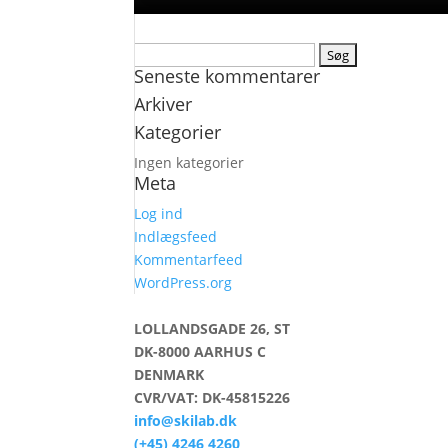
Søg
Seneste kommentarer
efter:
Arkiver
Kategorier
Ingen kategorier
Meta
Log ind
Indlægsfeed
Kommentarfeed
WordPress.org
LOLLANDSGADE 26, ST
DK-8000 AARHUS C
DENMARK
CVR/VAT: DK-45815226
info@skilab.dk
(+45) 4246 4260