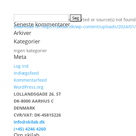
Søg
Media error: Format(s) not supported or source(s) not found
Seneste kommentarer
efter:
Download fil: https://skilab.dk/wp-content/uploads/2024/01
Arkiver
Kategorier
00:00
Ingen kategorier
Meta
Log ind
Indlægsfeed
Kommentarfeed
WordPress.org
LOLLANDSGADE 26, ST
DK-8000 AARHUS C
DENMARK
CVR/VAT: DK-45815226
info@skilab.dk
(+45) 4246 4260
Om skilab