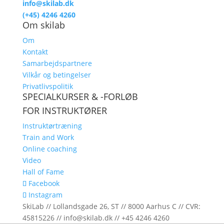
info@skilab.dk
(+45) 4246 4260
Om skilab
Om
Kontakt
Samarbejdspartnere
Vilkår og betingelser
Privatlivspolitik
SPECIALKURSER & -FORLØB
FOR INSTRUKTØRER
Instruktørtræning
Train and Work
Online coaching
Video
Hall of Fame
Facebook
Instagram
SkiLab // Lollandsgade 26, ST // 8000 Aarhus C // CVR:
45815226 // info@skilab.dk // +45 4246 4260