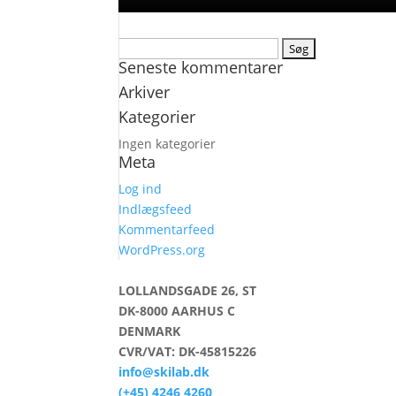
Søg
Seneste kommentarer
efter:
Arkiver
Kategorier
Ingen kategorier
Meta
Log ind
Indlægsfeed
Kommentarfeed
WordPress.org
LOLLANDSGADE 26, ST
DK-8000 AARHUS C
DENMARK
CVR/VAT: DK-45815226
info@skilab.dk
(+45) 4246 4260