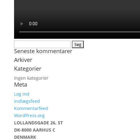
Søg
Seneste kommentarer
efter:
Arkiver
Kategorier
Ingen kategorier
Meta
Log ind
Indlægsfeed
Kommentarfeed
WordPress.org
LOLLANDSGADE 26, ST
DK-8000 AARHUS C
DENMARK