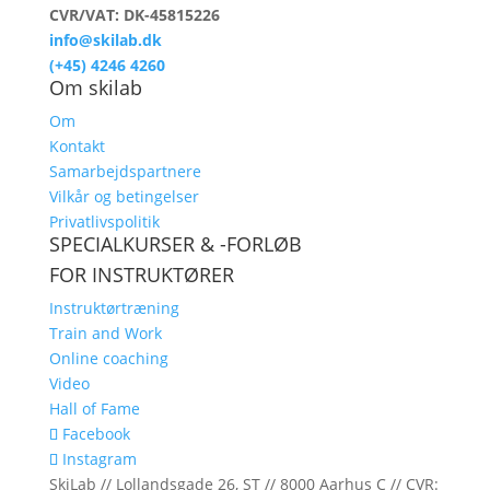
CVR/VAT: DK-45815226
info@skilab.dk
(+45) 4246 4260
Om skilab
Om
Kontakt
Samarbejdspartnere
Vilkår og betingelser
Privatlivspolitik
SPECIALKURSER & -FORLØB
FOR INSTRUKTØRER
Instruktørtræning
Train and Work
Online coaching
Video
Hall of Fame
Facebook
Instagram
SkiLab // Lollandsgade 26, ST // 8000 Aarhus C // CVR: