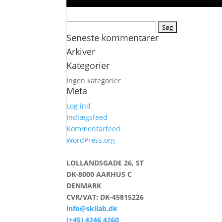
Søg
Seneste kommentarer
efter:
Arkiver
Kategorier
Ingen kategorier
Meta
Log ind
Indlægsfeed
Kommentarfeed
WordPress.org
LOLLANDSGADE 26, ST
DK-8000 AARHUS C
DENMARK
CVR/VAT: DK-45815226
info@skilab.dk
(+45) 4246 4260