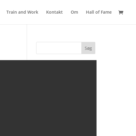
Train and Work
Kontakt
Om
Hall of Fame
Seneste kommentarer
Arkiver
Kategorier
Ingen kategorier
Meta
Log ind