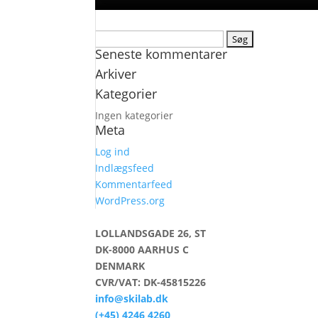
Søg
Seneste kommentarer
efter:
Arkiver
Kategorier
Ingen kategorier
Meta
Log ind
Indlægsfeed
Kommentarfeed
WordPress.org
LOLLANDSGADE 26, ST
DK-8000 AARHUS C
DENMARK
CVR/VAT: DK-45815226
info@skilab.dk
(+45) 4246 4260