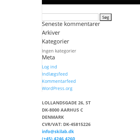
Søg
Seneste kommentarer
efter:
Arkiver
Kategorier
Ingen kategorier
Meta
Log ind
Indlægsfeed
Kommentarfeed
WordPress.org
LOLLANDSGADE 26, ST
DK-8000 AARHUS C
DENMARK
CVR/VAT: DK-45815226
info@skilab.dk
(+45) 4246 4260